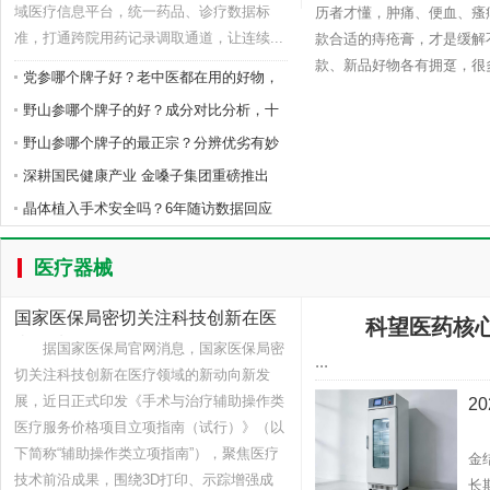
域医疗信息平台，统一药品、诊疗数据标
历者才懂，肿痛、便血、瘙
准，打通跨院用药记录调取通道，让连续...
款合适的痔疮膏，才是缓解
款、新品好物各有拥趸，很多人
党参哪个牌子好？老中医都在用的好物，
野山参哪个牌子的好？成分对比分析，十
野山参哪个牌子的最正宗？分辨优劣有妙
深耕国民健康产业 金嗓子集团重磅推出
晶体植入手术安全吗？6年随访数据回应
医疗器械
国家医保局密切关注科技创新在医
科望医药核心
疗领域
据国家医保局官网消息，国家医保局密
...
切关注科技创新在医疗领域的新动向新发
展，近日正式印发《手术与治疗辅助操作类
2
医疗服务价格项目立项指南（试行）》（以
生
下简称“辅助操作类立项指南”），聚焦医疗
金
技术前沿成果，围绕3D打印、示踪增强成
长