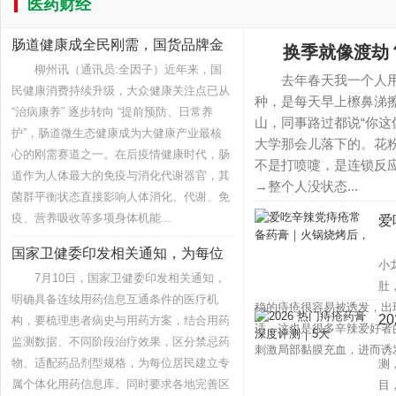
医药财经
肠道健康成全民刚需，国货品牌金
换季就像渡劫
嗓子以
柳州讯（通讯员:全因子）近年来，国
去年春天我一个人用
民健康消费持续升级，大众健康关注点已从
种，是每天早上檫鼻涕
“治病康养” 逐步转向 “提前预防、日常养
山，同事路过都说“你
护”，肠道微生态健康成为大健康产业最核
大学那会儿落下的。花
心的刚需赛道之一。在后疫情健康时代，肠
不是打喷嚏，是连锁反
道作为人体最大的免疫与消化代谢器官，其
→整个人没状态...
菌群平衡状态直接影响人体消化、代谢、免
疫、营养吸收等多项身体机能...
爱
对
后
国家卫健委印发相关通知，为每位
小
居民建
7月10日，国家卫健委印发相关通知，
肚
明确具备连续用药信息互通条件的医疗机
稳的痔疮很容易被诱发，出
2
构，要梳理患者病史与用药方案，结合用药
适，这也是很多辛辣爱好
监测数据、不同阶段治疗效果，区分禁忌药
2
刺激局部黏膜充血，进而诱发
物、适配药品剂型规格，为每位居民建立专
测
属个体化用药信息库。同时要求各地完善区
目