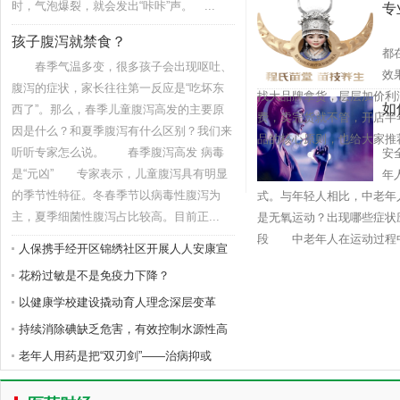
时，气泡爆裂，就会发出“咔咔”声。 ...
专
最
公
孩子腹泻就禁食？
都
春季气温多变，很多孩子会出现呕吐、
效
腹泻的症状，家长往往第一反应是“吃坏东
找大品牌拿货，层层加价利
如
西了”。那么，春季儿童腹泻高发的主要原
费，卖完货就不管，开店
因是什么？和夏季腹泻有什么区别？我们来
随
品的核心原则，也给大家推荐
听听专家怎么说。 春季腹泻高发 病毒
安
是“元凶” 专家表示，儿童腹泻具有明显
年
的季节性特征。冬春季节以病毒性腹泻为
式。与年轻人相比，中老年
主，夏季细菌性腹泻占比较高。目前正...
是无氧运动？出现哪些症
段 中老年人在运动过程中，
人保携手经开区锦绣社区开展人人安康宣
花粉过敏是不是免疫力下降？
以健康学校建设撬动育人理念深层变革
持续消除碘缺乏危害，有效控制水源性高
老年人用药是把“双刃剑”——治病抑或