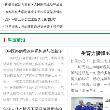
朗豪专家助力离石区人民医院成功完成高
首都医科大学附属北京天坛医院举办骨科
沈阳24家三级公立医院试点免陪照护
秋意渐浓，当心呼吸道感染来袭！科学调
科技前沿
《中医络病理论体系构建与创新转
生育力骤降4
化——
面对人口老龄化的时代挑战，中医药凭
如果伤心了，如果失恋
借独特的理论体系和扎实的科研实践，正成
——时尚杂志Vogue
为解锁人类健康长寿密码的重要力量。在4
虽然这只是一句流传多
月14日举办的第五届中医药抗衰老大会上，
魔法的认证。精心描画
会上，中国工程院院士吴以岭线上作题为
处于「游魂」状态，一
《中医络病理论体系构建与创新转化——气
崇尚「素颜自由」...
络学说精气神理论指导八子补肾胶囊抗衰老
研究》的学术报告，引起与会专家学者...
当
...
年轻人什么情况下需要做胃肠镜检