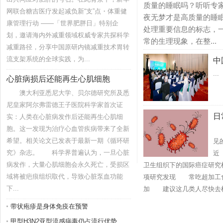
质量的睡眠吗？听听专
网联合糖吉医疗发起减负新“支”点・体重健
夜无梦才是高质量的睡
康管理行动 ——「世界肥胖日」特别企
处理重要信息的标志，
划，邀请海内外减重领域权威专家共探科学
常的生理现象，在整...
减重路径，分享中国原研内镜减重技术胃转
流支架系统的全球实践，为...
中
...
心脏病损后还能再生心肌细胞
澳大利亚悉尼大学、贝尔德研究所及悉
尼皇家阿尔弗雷德王子医院科学家首次证
日
实：人类在心脏病发作后还能再生心肌细
胞。这一发现为治疗心血管疾病带来了全新
当
感
希望。相关论文已发表于最新一期《循环研
见
究》杂志。 科学界普遍认为，一旦心脏
近
病发作，大量心肌细胞会永久死亡，受损区
卫生组织下的国际癌症研究
域将被疤痕组织取代，导致心脏泵血功能
项研究发现 常吃超加工
下...
加 建议这几类人尽快去检
带状疱疹是身体免疫在预警
甲型H3N2亚型流感病毒仍占流行优势