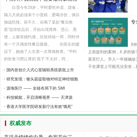
查
白雪今年29岁，平时爱吃外卖、甜食，
隔几天就必须来个小蛋糕，爱喝冷饮，偶尔
专
挑战吃辣。前不久，在喝了某款“餐后救
星”促排饮品后，开始出现胃疼、恶心、黑
一
便，上腹有烧灼感，症状持续一周，同时伴
多
有一个月偶发性餐后腹胀。 在医生的建
列
议下，她做了人生第一次胃镜检查。“平时
之前提到的案例，6 岁的
的饮食习惯让胃的‘底子’不太好，同...
甚至打人。升入一年级确诊
子在课堂上可能无法安坐，频
国内首创介入式心室辅助系统获批上市
研究发现：猴头菇提取物对特定神经细胞
源海医疗 —— 全链布局下的 SMI
科技赋能，开启清晰视界 —— 天津源
香港大学医学院研发新疗法有效“饿死”
权威发布