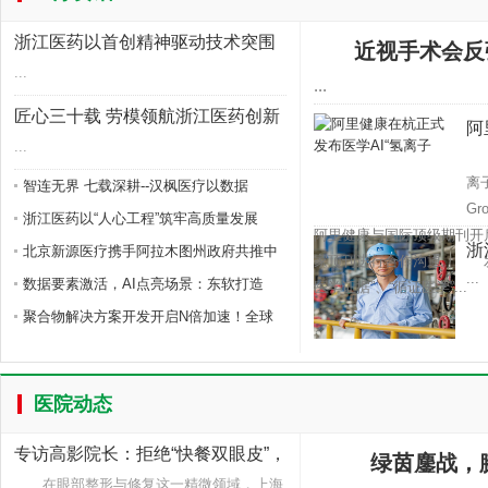
浙江医药以首创
浙江医药以首创精神驱动技术突围
匠心三十载 劳
近视手术会反
...
...
国家药监局回应
匠心三十载 劳模领航浙江医药创新
阿
智连无界 七载深
路
...
5
离
智连无界 七载深耕--汉枫医疗以数据
G
浙江医药以“人心工程”筑牢高质量发展
阿里健康与国际顶级期刊开
浙
北京新源医疗携手阿拉木图州政府共推中
家顶刊进行合作沟通。 发
...
数据要素激活，AI点亮场景：东软打造
医学证据”、“循证医学”...
聚合物解决方案开发开启N倍加速！全球
医院动态
专访高影院长：拒绝“快餐双眼皮”，
绿茵鏖战，膝
一
在眼部整形与修复这一精微领域，上海