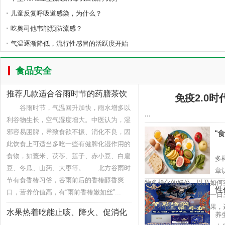
儿童反复呼吸道感染，为什么？
吃奥司他韦能预防流感？
气温逐渐降低，流行性感冒的活跃度开始
食品安全
推荐几款适合谷雨时节的药膳茶饮
免疫2.0
谷雨时节，气温回升加快，雨水增多以
...
利谷物生长，空气湿度增大。中医认为，湿
邪容易困脾，导致食欲不振、消化不良，因
“
此饮食上可适当多吃一些有健脾化湿作用的
我
食物，如薏米、茯苓、莲子、赤小豆、白扁
多
豆、冬瓜、山药、大枣等。 北方谷雨时
章
节有食香椿习俗，谷雨前后的香椿醇香爽
物多样化的好处，以及如何
性
口，营养价值高，有“雨前香椿嫩如丝”...
物 食物多样，是指一日
最
桌上不仅要有蔬菜、水果，还
水果热着吃能止咳、降火、促消化
养