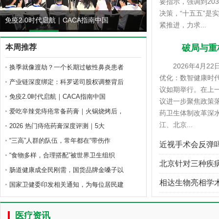
要指示，强调到20
决策，“十五五”是
免疫2.0时代启航｜CACA指南中国
紧推进，力求...
爱吃辛辣党痔疮常备药
本周推荐
破局与重
2026年4月22
换季就像渡劫？一个长期过敏性鼻炎患者
优化：数智健康时
产业链深度绑定：科罗诺司股权调整背后
议如期举行。在上
免疫2.0时代启航｜CACA指南中国
议进一步聚焦政策
爱吃辛辣党痔疮常备药膏｜火锅烧烤后，
药卫生体制改革深
江、北京...
2026 热门痔疮药膏深度评测｜5大
“三高”人群的队伍，常年都在“带伤作
近视手术会反弹
“食物多样，合理搭配”被世界卫生组织
北京针对三种疾
肠道健康成全民刚需，国货品牌金嗓子以
相达生物亮相学术
国家卫健委印发相关通知，为每位居民建
阿里健康在杭正式
医疗资讯