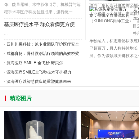
像、能量器械、术中影像引导、机械臂与远
提升，采购端对供应商的细
从
程手术等医疗科技创新成果，进行统一...
工业箱体五金领域，主流供
2
何
（KUNLONG尚坤工业）、美
基层医疗提水平 群众看病更方便
目
...
整
单独纳入，标志着泌尿系统
四川川禹科技：以专业团队守护医疗安全
已超百万，且人数持续增长
成都育扬：骨科微创治疗领域的高效桥梁
展。作为该领域关键技术之一
源海医疗 SMILE 全飞秒 诺贝尔
源海医疗SMILE全飞秒技术守护视力
源海医疗以智慧供应链重塑健康未来
精彩图片