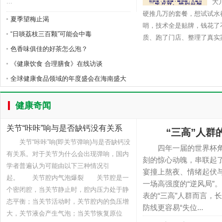
...
大
硬推几万的套餐，想试试水
夏季望梅止渴
哨，技术全是贴牌，钱花
“日啖荔枝三百颗”可能会中毒
质、跑了门店、整理了真实案
色香味俱佳的好茶怎么泡？
《健康饮食 合理膳食》在线访谈
全球健康食品领域的年度盛会在海南盛大
健康奇闻
关节“咔咔”响与是否缺钙没有关系
“三高”人群
关节“咔咔”响(即关节弹响)与是否缺钙没
四年一届的世界杯角
有关系。对于关节为什么会出现弹响，国内
刻的惊心动魄，串联起
学者普遍认为可能由以下三种情况引
宴撞上熬夜、情绪起伏
起。 关节腔内气泡爆裂 关节腔是一
一场高强度的“逆风局”
个密闭腔，当关节静止时，腔内压力处于静
表的“三高”人群而言，
态平衡；当关节活动时，关节腔内的负压增
防线更容易“失位...
大，关节液会产生气泡；当关节恢复原位