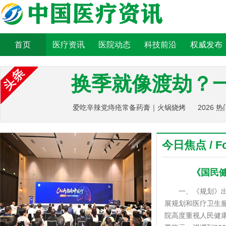
首页
医疗资讯
医院动态
科技前沿
权威发布
换季就像渡劫？
爱吃辛辣党痔疮常备药膏｜火锅烧烤
2026
后，
今日焦点 / Fo
《国民健
一、《规划》出台
展规划和医疗卫生
院高度重视人民健