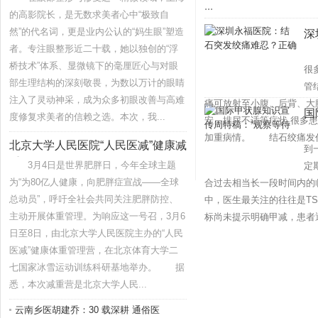
...
的高影院长，是无数求美者心中“极致自
然”的代名词，更是业内公认的“妈生眼”塑造
深
者。专注眼整形近二十载，她以独创的“浮
结
确
桥技术”体系、显微镜下的毫厘匠心与对眼
很
部生理结构的深刻敬畏，为数以万计的眼睛
管
注入了灵动神采，成为众多初眼改善与高难
痛可放射至小腹、后背、大
国
度修复求美者的信赖之选。本次，我...
安、排尿不适等症状,很多患
在
加重病情。 结石绞痛发作时
北京大学人民医院“人民医减”健康减
到
重
3月4日是世界肥胖日，今年全球主题
定
为“为80亿人健康，向肥胖症宣战——全球
合过去相当长一段时间内的
总动员”，呼吁全社会共同关注肥胖防控、
中，医生最关注的往往是TS
主动开展体重管理。为响应这一号召，3月6
标尚未提示明确甲减，患者通
日至8日，由北京大学人民医院主办的“人民
医减”健康体重管理营，在北京体育大学二
七国家冰雪运动训练科研基地举办。 据
悉，本次减重营是北京大学人民...
云南乡医胡建乔：30 载深耕 通俗医