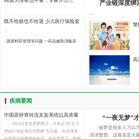
高温天情绪也中暑，专家开出三
产业链深度绑
个“清凉
...
...
既不给赔也不给退 少儿医疗保险套
警
路调
...
...
因原料药管理等问题 一药品被取消集采
高
...
疾病要闻
中国原研胃转流支架系统以高质量
“一夜无梦”
减重助
3月4日是世界肥胖日，今年以“80 亿个
做梦是很多人习以为
理由行动起来应对肥胖”为主题，向全球发
清清楚楚。这难道是大脑
出共同应对肥胖的号召。在此背景下，新华