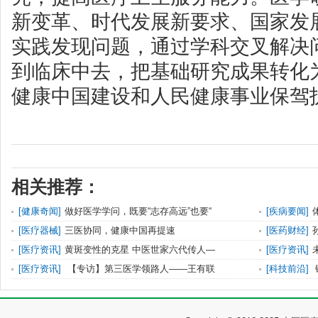
新变革、时代发展新要求、国家发
实践发现问题，通过学科交叉解决
到临床中去，把基础研究成果转化
健康中国建设和人民健康事业保驾
相关推荐：
[
健康奇闻
]
做好医学学问，既要“志存高远”也要“
[
疾病要闻
]
[
医疗器械
]
三医协同，健康中国再提速
[
医药财经
]
[
医疗资讯
]
黄斑变性的克星 中医世家六代传人—
[
医疗资讯
]
[
医疗资讯
]
【专访】第三医学领路人——王有联
[
科技前沿
]