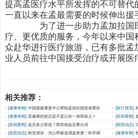
提高孟医疗水平所发挥的不可替代
一直以来在孟最需要的时候伸出援
为了进一步助力孟加拉国民
疗、更优质的服务，今年以来中国
众赴华进行医疗旅游，已有多批孟
业人员前往中国接受治疗或开展医
相关推荐：
[
健康奇闻
]
中国援建康复中心帮助孟加拉国患者重拾
[
医疗资讯
]
[
健康奇闻
]
亚健康的状态是不是让你一身班味儿？
[
疾病要闻
]
[
疾病要闻
]
血压多少算低？两类低血压要分清
[
医院动态
]
[
医院动态
]
秋意渐浓，当心呼吸道感染来袭！科学调
[
健康奇闻
]