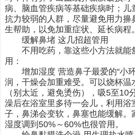
病、脑血管疾病等基础疾病时；儿
抗力较弱的人群，尽量避免用力擤
生帮助，以免加重症状、延长病程
缓解鼻堵 这几招超管用
不用吃药，靠这些小方法就能舒
用：
增加湿度 营造鼻子最爱的“小环
润，干燥会加重难受。可以烧杯温
（别太近，避免烫伤），吸5至10
澡后在浴室里多待一会儿，利用浴
子，鼻涕会变软，鼻塞也能缓解。
湿度调到50%～60%也很管用。
给鼻黏膜洗个澡 用生理盐水喷