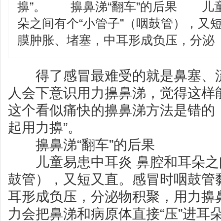
擤”。 擤鼻涕“翻车”的后果 儿
朵之间有个“小管子”（咽鼓管），又
膜肿胀、堵塞，中耳形成负压，分泌
得了感冒最难受的就是鼻塞、流
人会下意识用力擤鼻涕，觉得这样
这个看似痛快的擤鼻涕方法是错的
起用力擤”。
擤鼻涕“翻车”的后果
儿童易患中耳炎 鼻腔和耳朵之间
鼓管），又短又直。感冒时咽鼓管
耳形成负压，分泌物积聚，用力擤
力会把鼻涕和病原体直接“压”进耳