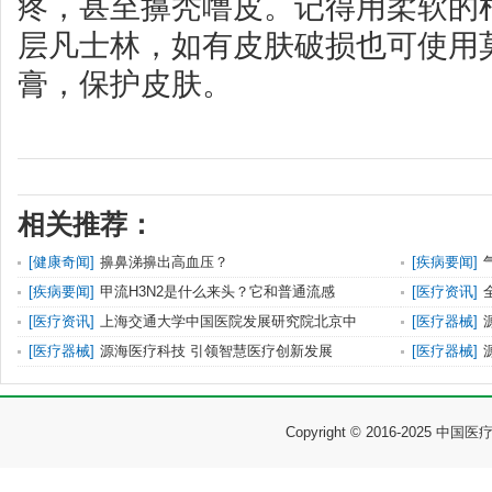
疼，甚至擤秃噜皮。记得用柔软的
层凡士林，如有皮肤破损也可使用
膏，保护皮肤。
相关推荐：
[
健康奇闻
]
擤鼻涕擤出高血压？
[
疾病要闻
]
[
疾病要闻
]
甲流H3N2是什么来头？它和普通流感
[
医疗资讯
]
[
医疗资讯
]
上海交通大学中国医院发展研究院北京中
[
医疗器械
]
[
医疗器械
]
源海医疗科技 引领智慧医疗创新发展
[
医疗器械
]
Copyright © 2016-2025 