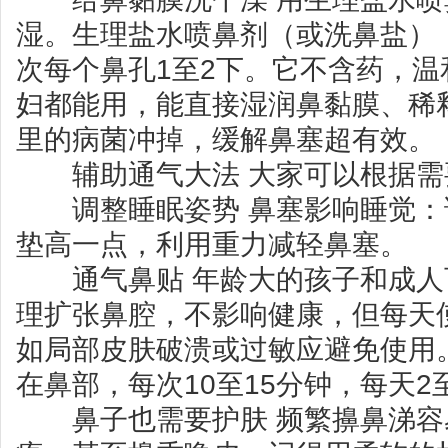
湿。生理盐水喷鼻剂（或洗鼻盐）
次每个鼻孔1至2下。它不含药，
妇都能用，能直接湿润鼻黏膜、稀
里的病菌冲掉，缓解鼻塞超有效。
辅助通气大法 大家可以根据需
调整睡眠姿势 鼻塞影响睡觉：
垫高一点，利用重力减轻鼻塞。
通气鼻贴 年龄大的孩子和成人
理扩张鼻腔，不影响健康，但每天
如局部皮肤破溃或过敏应避免使用
在鼻部，每次10至15分钟，每天2
鼻子也需要护肤 频繁擤鼻涕容