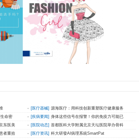
准
[
医疗器械
]
源海医疗：用科技创新重塑医疗健康服务
“生命密
[
疾病要闻
]
身体这些信号在报警！你的免疫力可能已
京东医美
[
医院动态
]
首都医科大学附属北京天坛医院举办骨科
患者重拾
[
医疗资讯
]
科大研發AI病理系統SmartPat