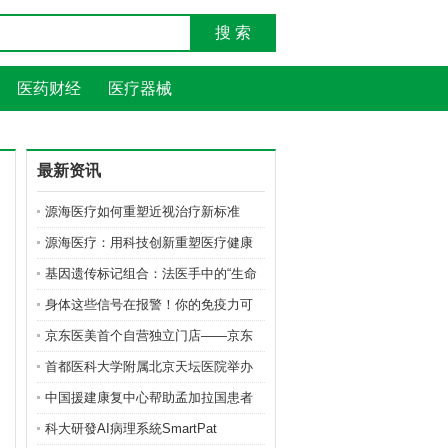
搜 索
医药财经
医疗器械
最新资讯
源海医疗如何重塑近视治疗新标准
源海医疗：用科技创新重塑医疗健康
服务
基因遗传标记组合：法医手中的“生命
密
身体这些信号在报警！你的免疫力可
能已
京东医美首个自营独立门店——京东
医美
首都医科大学附属北京天坛医院举办
骨科
中国援建康复中心帮助孟加拉国患者
重拾
科大研發AI病理系統SmartPat