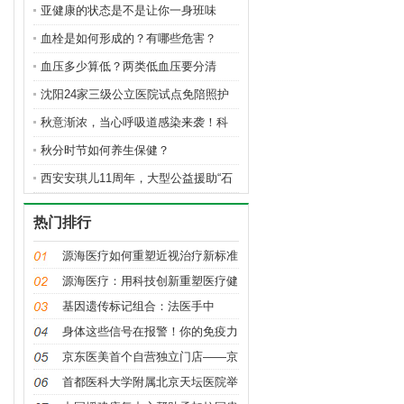
亚健康的状态是不是让你一身班味
儿？
血栓是如何形成的？有哪些危害？
血压多少算低？两类低血压要分清
沈阳24家三级公立医院试点免陪照护
秋意渐浓，当心呼吸道感染来袭！科
学调
秋分时节如何养生保健？
西安安琪儿11周年，大型公益援助“石
热门排行
源海医疗如何重塑近视治疗新标准
源海医疗：用科技创新重塑医疗健
康服务
基因遗传标记组合：法医手中
的“生命密
身体这些信号在报警！你的免疫力
可能已
京东医美首个自营独立门店——京
东医美
首都医科大学附属北京天坛医院举