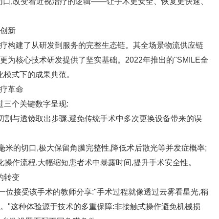
切口,改变着近视治疗的逻辑——让手术更安全、恢复更快速、
创新
疗构建了从研发到服务的完整生态链。其全场景物流供应链
为核心技术研发提供了坚实基础。2022年推出的"SMILE全
体化模式下的成果典范。
疗革命
过三个关键数字呈现:
割与透镜取出步骤,避免传统手术中多次更换设备带来的误
米的切口,极大保留角膜完整性,降低术后散光等并发症概率;
操作流程,大幅缩短患者术中暴露时间,提升手术安全性。
的转变
接受该手术的教师分享:"手术过程就像透过云雾看星光,稍
。"这种体验源于技术的多重保障:非接触式操作避免机械损