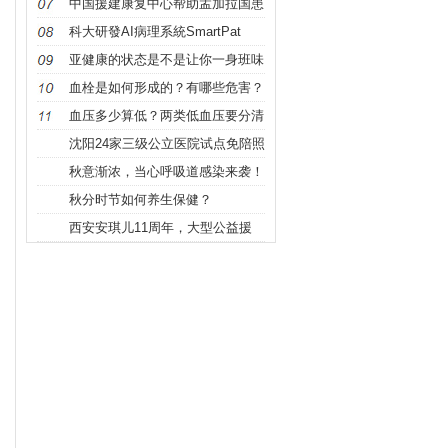
办骨科
中国援建康复中心帮助孟加拉国患
者重拾
科大研發AI病理系統SmartPat
亚健康的状态是不是让你一身班味
儿？
血栓是如何形成的？有哪些危害？
血压多少算低？两类低血压要分清
沈阳24家三级公立医院试点免陪照
护
秋意渐浓，当心呼吸道感染来袭！
科学调
秋分时节如何养生保健？
西安安琪儿11周年，大型公益援
助“石